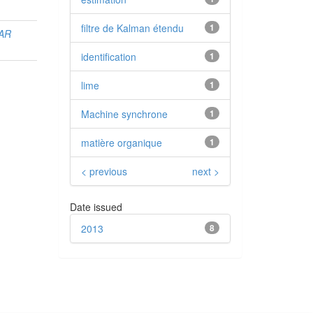
filtre de Kalman étendu
1
HAR
identification
1
lime
1
Machine synchrone
1
matière organique
1
< previous
next >
Date issued
2013
8