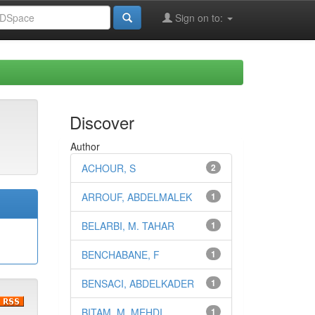
Sign on to:
Discover
Author
ACHOUR, S
2
ARROUF, ABDELMALEK
1
BELARBI, M. TAHAR
1
BENCHABANE, F
1
BENSACI, ABDELKADER
1
BITAM, M. MEHDI
1