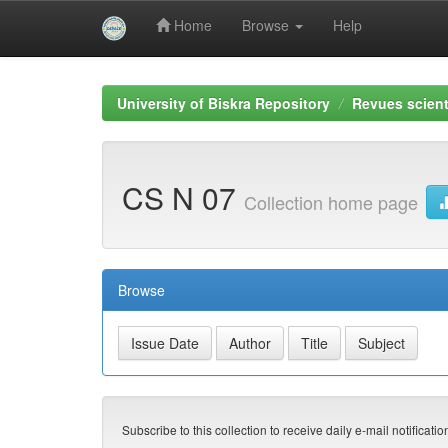
Home
Browse
Help
Skip
navigation
University of Biskra Repository
Revues scient
CS N 07
Collection home page
Browse
Subscribe to this collection to receive daily e-mail notificati