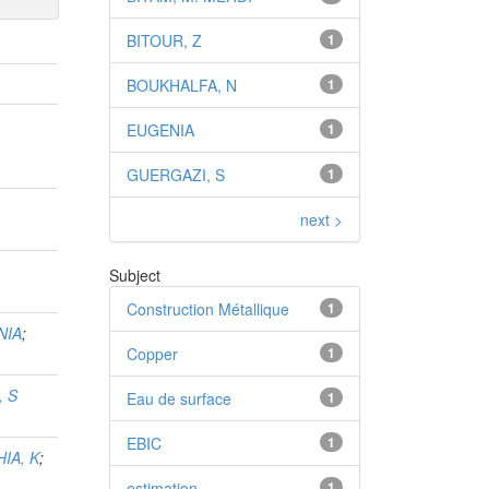
BITOUR, Z
1
BOUKHALFA, N
1
EUGENIA
1
GUERGAZI, S
1
next >
Subject
Construction Métallique
1
NIA
;
Copper
1
 S
Eau de surface
1
EBIC
1
HIA, K
;
estimation
1