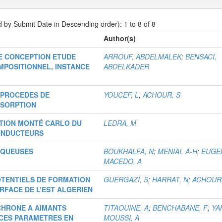
d by Submit Date in Descending order): 1 to 8 of 8
Author(s)
E CONCEPTION ETUDE
ARROUF, ABDELMALEK
;
BENSACI,
MPOSITIONNEL, INSTANCE
ABDELKADER
S PROCEDES DE
YOUCEF, L
;
ACHOUR, S
DSORPTION
TION MONTÉ CARLO DU
LEDRA, M
ONDUCTEURS
AQUEUSES
BOUKHALFA, N
;
MENIAI, A-H
;
EUGE
MACEDO, A
TENTIELS DE FORMATION
GUERGAZI, S
;
HARRAT, N
;
ACHOUR,
FACE DE L’EST ALGERIEN
CHRONE A AIMANTS
TITAOUINE, A
;
BENCHABANE, F
;
YA
 CES PARAMETRES EN
MOUSSI, A