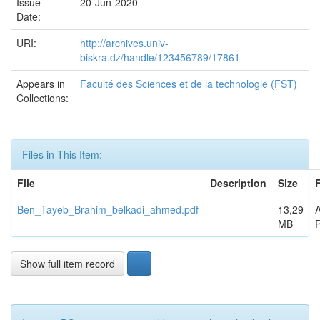
Issue
20-Jun-2020
Date:
URI:
http://archives.univ-
biskra.dz/handle/123456789/17861
Appears in
Faculté des Sciences et de la technologie (FST)
Collections:
Files in This Item:
File
Description
Size
Ben_Tayeb_Brahim_belkadi_ahmed.pdf
13,29
MB
Show full item record