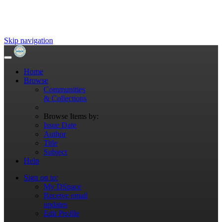
Skip navigation
Home
Browse
Communities
& Collections
Browse Items by:
Issue Date
Author
Title
Subject
Help
Sign on to:
My DSpace
Receive email
updates
Edit Profile