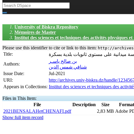
University of Biskra Repository
Mémoires de Master
Institut des sciences et techniques des activités physiques e
Please use this identifier to cite or link to this item:
http://archives
Title:
سة ميدانية على مستوى ثانويات بلدية بسكرة
بن صالح ياسـر
Authors:
شنافي شمس الدين
Issue Date:
Jul-2021
URI:
http://archives.univ-biskra.dz/handle/12345
Appears in Collections:
Institut des sciences et techniques des activi
Files in This Item:
File
Description
Size
Forma
2021BENSALAHetCHENAFI.pdf
2,83 MB
Adobe P
Show full item record