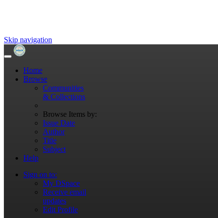
Skip navigation
Home
Browse
Communities
& Collections
Browse Items by:
Issue Date
Author
Title
Subject
Help
Sign on to:
My DSpace
Receive email
updates
Edit Profile