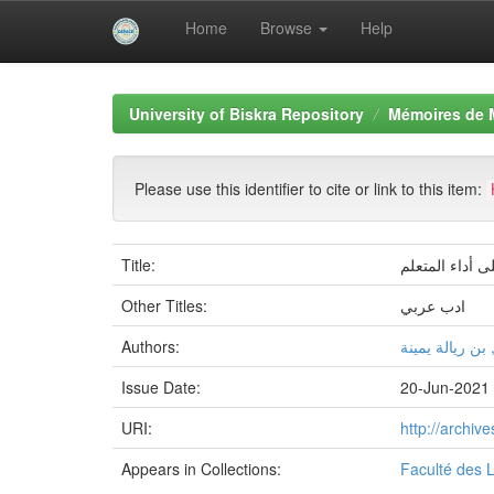
Home
Browse
Help
Skip
navigation
University of Biskra Repository
Mémoires de 
Please use this identifier to cite or link to this item:
Title:
ى أداء المتعلم
Other Titles:
ادب عربي
Authors:
بن ريالة يمينة
Issue Date:
20-Jun-2021
URI:
http://archi
Appears in Collections:
Faculté des 