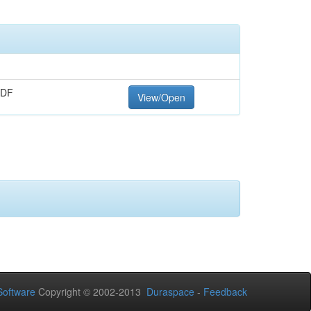
PDF
View/Open
oftware
Copyright © 2002-2013
Duraspace
-
Feedback