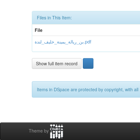
Files in This Item:
File
بن_ريالة_يمينة_خليف_لندة.pdf
Show full item record
Items in DSpace are protected by copyright, with all 
Theme by