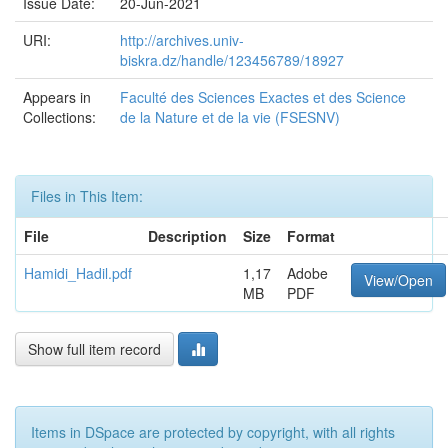
Issue Date:
20-Jun-2021
URI:
http://archives.univ-
biskra.dz/handle/123456789/18927
Appears in
Faculté des Sciences Exactes et des Science
Collections:
de la Nature et de la vie (FSESNV)
Files in This Item:
File
Description
Size
Format
Hamidi_Hadil.pdf
1,17
Adobe
View/Open
MB
PDF
Show full item record
Items in DSpace are protected by copyright, with all rights