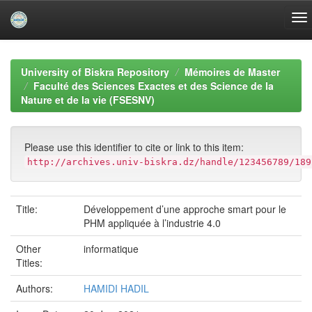
Skip
navigation
University of Biskra Repository
Mémoires de Master
Faculté des Sciences Exactes et des Science de la
Nature et de la vie (FSESNV)
Please use this identifier to cite or link to this item:
http://archives.univ-biskra.dz/handle/123456789/189
Title:
Développement d’une approche smart pour le
PHM appliquée à l’industrie 4.0
Other
informatique
Titles:
Authors:
HAMIDI HADIL