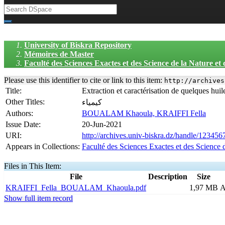
University of Biskra Repository
Mémoires de Master
Faculté des Sciences Exactes et des Science de la Nature et
Please use this identifier to cite or link to this item:
http://archives
Title:
Extraction et caractérisation de quelques huil
Other Titles:
كيمياء
Authors:
BOUALAM Khaoula, KRAIFFI Fella
Issue Date:
20-Jun-2021
URI:
http://archives.univ-biskra.dz/handle/12345
Appears in Collections:
Faculté des Sciences Exactes et des Science 
Files in This Item:
File
Description
Size
KRAIFFI_Fella_BOUALAM_Khaoula.pdf
1,97 MB
A
Show full item record