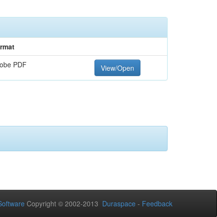
rmat
obe PDF
View/Open
oftware
Copyright © 2002-2013
Duraspace
-
Feedback