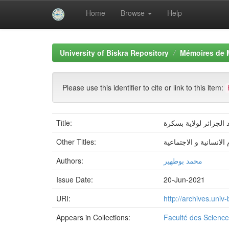
Home
Browse
Help
Skip
navigation
University of Biskra Repository
Mémoires de 
Please use this identifier to cite or link to this item:
Title:
 الجزائر لولایة بسكرة
Other Titles:
 الانسانية و الاجتماعية
Authors:
محمد بوطهیر
Issue Date:
20-Jun-2021
URI:
http://archives.uni
Appears in Collections:
Faculté des Scienc