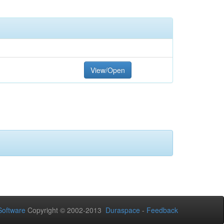
View/Open
oftware
Copyright © 2002-2013
Duraspace
-
Feedback