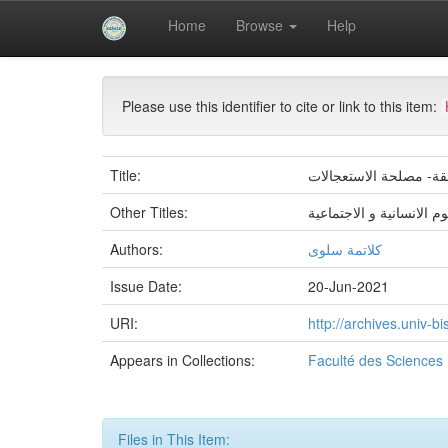
Skip
Home
Browse
Help
navigation
University of Biskra Repository
Mémoires de Mas
Please use this identifier to cite or link to this item:
Title:
لقة- مصلحة الاستعجالات
Other Titles:
وم الانسانية و الاجتماعية
Authors:
كلاتمة سلوى
Issue Date:
20-Jun-2021
URI:
http://archives.univ-
Appears in Collections:
Faculté des Sciences
Files in This Item: