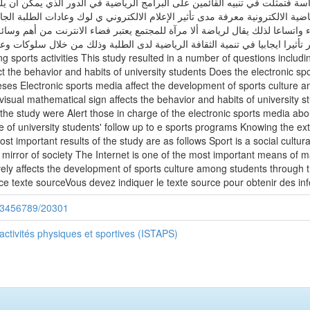
 فتمثلت في تنبيه القائمين على البرامج الرياضية في الدور الذي يمكن أن يلعبه
ضية الالكترونية معرفة مدى تأثير الإعلام الالكتروني ي لوك وعادات الطلبة الجا
 واتساعا لذلك يقال لرياضة ألا مرآة للمجتمع يعتبر فضاء الانترنت من أهم وسا
 البرامج الرياضية يؤثر تأثيرا ايجابيا في تنمية الثقافة الرياضية لدى الطلبة وذلك من خلال 
ng sports activities This study resulted in a number of questions includi
t the behavior and habits of university students Does the electronic spo
heses Electronic sports media affect the development of sports culture 
visual mathematical sign affects the behavior and habits of university s
the study were Alert those in charge of the electronic sports media abou
f university students' follow up to e sports programs Knowing the exten
t important results of the study are as follows Sport is a social cultura
t a mirror of society The Internet is one of the most important means of
ively affects the development of sports culture among students through 
 ce texte sourceVous devez indiquer le texte source pour obtenir des i
/123456789/20301
 activités physiques et sportives (ISTAPS)