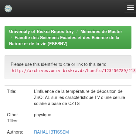
Skip
navigation
University of Biskra Repository
Mémoires de Master
Faculté des Sciences Exactes et des Science de la
Nature et de la vie (FSESNV)
Please use this identifier to cite or link to this item:
http://archives.univ-biskra.dz/handle/123456789/218
Title:
L’influence de la température de déposition de
ZnO: AL sur les caractéristique I-V d’une cellule
solaire à base de CZTS
Other
physique
Titles:
Authors:
RAHAL IBTISSEM