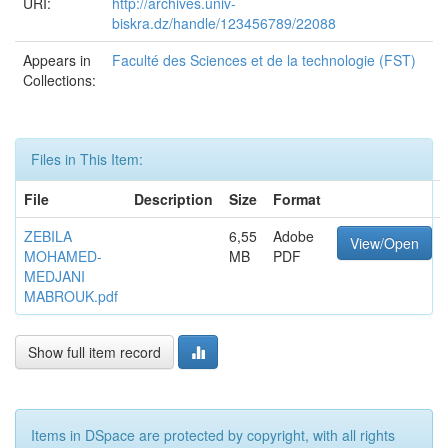
URI:
http://archives.univ-
biskra.dz/handle/123456789/22088
Appears in
Faculté des Sciences et de la technologie (FST)
Collections:
Files in This Item:
File
Description
Size
Format
ZEBILA
6,55
Adobe
View/Open
MOHAMED-
MB
PDF
MEDJANI
MABROUK.pdf
Show full item record
Items in DSpace are protected by copyright, with all rights