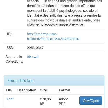
et social. Elle connait une grande importance ces
dernières années en raison de ces effets qui
menacent la stabilité psychologique, sociale et
identitaire des individus. Elle a réussi à rendre la
culture des individus duale et ambivalente, prise
entre deux modes culturels différents.
URI:
http://archives.univ-
biskra.dz/handle/123456789/2216
ISSN:
2253-0347
Appears in
العدد 09
Collections:
Files in This Item:
File
Description
Size
Format
8.pdf
370,95
Adobe
View/Open
kB
PDF