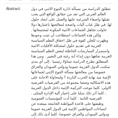
تنطلق الدراسة من مسألة ادارة التنوع الاثني في دول
Abstract:
العالم العربي التي تعد من حقائق الواقع التي يجب
تقبلها واضفاء الشرعية عليها والعمل على ايجاد حلول
لها, في ظل غياب آليات واضحة لمعالجتها باعتبارها دولا
حاولت تجاهل الجماعات الاثنية المكونة لمجتمعاتها .
ولكن هذه الجماعات استطاعت أن تثبت وجودها
وظهرت للعلن كقوة في ظل اخفاق النظم السياسية
العربية في تقديم حلول لمشكلة الأقليات الاثنية
واستمرار الممارسات الخاطئة لبعض النظم السياسية
العربية تجاهها دون إبداء أية رغبة في التغيير . ومن هذا
المنطلق تطرح الدراسة تساؤلا رئيسيا : إلى أي مدى
تمكنت الدول العربية عموما ودولتي السودان والعراق
خصوصا من معالجتها مسألة التنوع الإثني لجماعاتها
الإثنية منذ نهاية الحرب الباردة ؟ ولمحاولة الاجابة على
هذه الاشكالية وضعنا مجموعة من الفرضيات الفرضية
الاولى: كلما تنوعت التركيبة الإثنية داخل الدول العربية
، كلما أثر ذلك سلبا على إختيار آلية الإدارة المثلى .
الفرضية الثانية : كلما أدت المؤسسات العمومية
وظيفتها على قاعدة المواطنة الجامعة مبتعدة عن
انتماءات المواطنين الإثنية في الدول العربية عموما
ودولتي السودان والعراق خصوصا، كلما أدى ذلك إلى