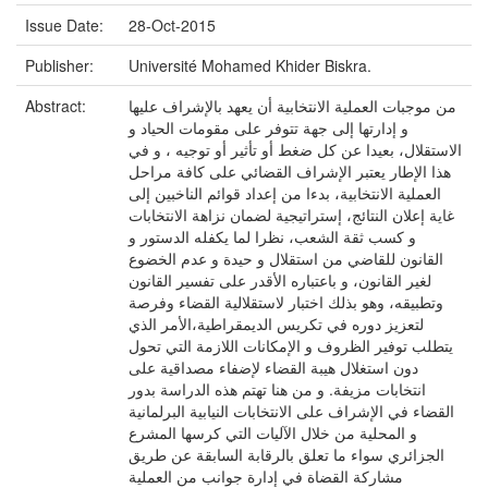
Issue Date:
28-Oct-2015
Publisher:
Université Mohamed Khider Biskra.
من موجبات العملية الانتخابية أن يعهد بالإشراف عليها
Abstract:
و إدارتها إلى جهة تتوفر على مقومات الحياد و
الاستقلال، بعيدا عن كل ضغط أو تأثير أو توجيه ، و في
هذا الإطار يعتبر الإشراف القضائي على كافة مراحل
العملية الانتخابية، بدءا من إعداد قوائم الناخبين إلى
غاية إعلان النتائج، إستراتيجية لضمان نزاهة الانتخابات
و كسب ثقة الشعب، نظرا لما يكفله الدستور و
القانون للقاضي من استقلال و حيدة و عدم الخضوع
لغير القانون، و باعتباره الأقدر على تفسير القانون
وتطبيقه، وهو بذلك اختبار لاستقلالية القضاء وفرصة
لتعزيز دوره في تكريس الديمقراطية،الأمر الذي
يتطلب توفير الظروف و الإمكانات اللازمة التي تحول
دون استغلال هيبة القضاء لإضفاء مصداقية على
انتخابات مزيفة. و من هنا تهتم هذه الدراسة بدور
القضاء في الإشراف على الانتخابات النيابية البرلمانية
و المحلية من خلال الآليات التي كرسها المشرع
الجزائري سواء ما تعلق بالرقابة السابقة عن طريق
مشاركة القضاة في إدارة جوانب من العملية