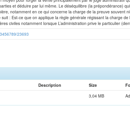
n moyen pour forger la vérité principalement par le juge administratif q
rties et déduire par lui même. Le déséquilibre (la prépondérance) qui c
rnière, notamment en ce qui concerne la charge de la preuve souvent ni
uit : Est-ce que on applique la règle générale régissant la charge de 
res civiles notamment lorsque L’administration prive le particulier (dem
/123456789/23693
Description
Size
Fo
3,04 MB
A