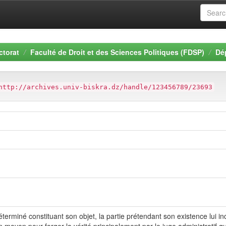
ctorat
Faculté de Droit et des Sciences Politiques (FDSP)
Dé
http://archives.univ-biskra.dz/handle/123456789/23693
 déterminé constituant son objet, la partie prétendant son existence lui