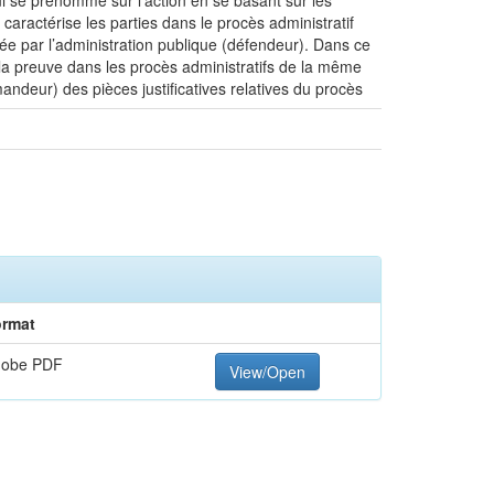
ui se prénomme sur l’action en se basant sur les
aractérise les parties dans le procès administratif
ée par l’administration publique (défendeur). Dans ce
la preuve dans les procès administratifs de la même
andeur) des pièces justificatives relatives du procès
rmat
dobe PDF
View/Open