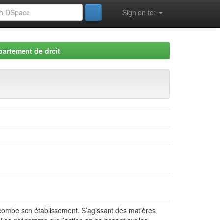
Sign on to:
partement de droit
 incombe son établissement. S’agissant des matières