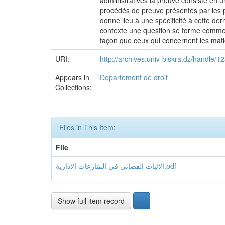
administratives la preuve consiste en u
procédés de preuve présentés par les pa
donne lieu à une spécificité à cette de
contexte une question se forme comme s
façon que ceux qui concernent les matiè
URI:
http://archives.univ-biskra.dz/handle
Appears in
Département de droit
Collections:
Files in This Item:
File
الاثبات القضائي في المنازعات الادارية.pdf
Show full item record