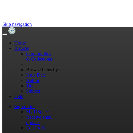
Skip navigation
Home
Browse
Communities
& Collections
Browse Items by:
Issue Date
Author
Title
Subject
Help
Sign on to:
My DSpace
Receive email
updates
Edit Profile