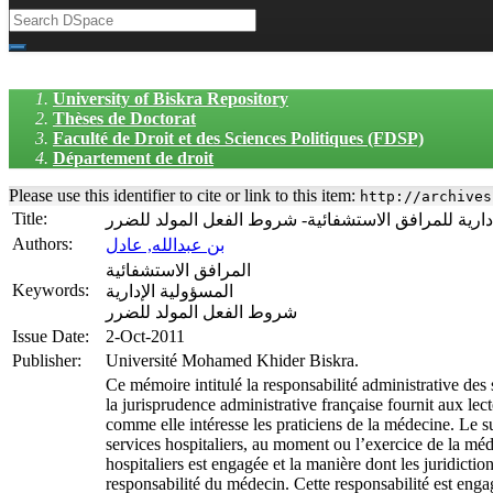
University of Biskra Repository
Thèses de Doctorat
Faculté de Droit et des Sciences Politiques (FDSP)
Département de droit
Please use this identifier to cite or link to this item:
http://archives
Title:
دارية للمرافق الاستشفائية- شروط الفعل المولد للضرر
Authors:
بن عبدالله, عادل
المرافق الاستشفائية
Keywords:
المسؤولية الإدارية
شروط الفعل المولد للضرر
Issue Date:
2-Oct-2011
Publisher:
Université Mohamed Khider Biskra.
Ce mémoire intitulé la responsabilité administrative des s
la jurisprudence administrative française fournit aux lecte
comme elle intéresse les praticiens de la médecine. Le su
services hospitaliers, au moment ou l’exercice de la méde
hospitaliers est engagée et la manière dont les juridictio
responsabilité du médecin. Cette responsabilité est engag