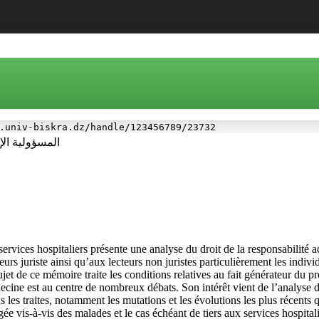
.univ-biskra.dz/handle/123456789/23732
المسؤولية الإ
ervices hospitaliers présente une analyse du droit de la responsabilité a
urs juriste ainsi qu’aux lecteurs non juristes particulièrement les individ
jet de ce mémoire traite les conditions relatives au fait générateur du p
cine est au centre de nombreux débats. Son intérêt vient de l’analyse de
ns les traites, notamment les mutations et les évolutions les plus récents 
ée vis-à-vis des malades et le cas échéant de tiers aux services hospita