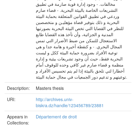
مخالفات. - وجود إدارة قوية صارمة في تطبيق
التشريعات الخاصة بالبيئة البحرية. - قضاء صارم
وردعي في تطبيق القوانين المتعلقة بحماية البيئة
البحرية و ذلك بتوفير قضاة مؤهليـن و متخصصين
للنظر في القضايا التي تخص البيئة البحرية بصورتيها
المدنية و الجزائية، وأن تأخذ هذه القضايا طابع
الاستعجال للتمكن من ضبط الأضرار التي تمس
المجال البحري. - و كنقطة أخيرة و هامة جدا و هي
توعية الأفراد بضرورة حماية البيئة ككل و ليست
البحرية فقط، حيث أن وجود تشريعات بيئية و إدارة
منظمة و قضاء صارم غير كافي وحده للوقوف أمام
أخطارا لتي تلحق بالبيئة إذا لم يتم تحسيس الأفراد و
توعيتهم و تدعيم دور الجمعيات في مجال حماية البيئة.
Description:
Masters thesis
URI:
http://archives.univ-
biskra.dz/handle/123456789/23881
Appears in
Département de droit
Collections: