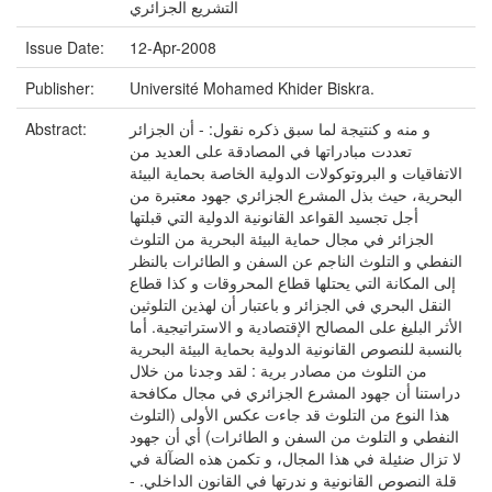
التشريع الجزائري
Issue Date:
12-Apr-2008
Publisher:
Université Mohamed Khider Biskra.
و منه و كنتيجة لما سبق ذكره نقول: - أن الجزائر
Abstract:
تعددت مبادراتها في المصادقة على العديد من
الاتفاقيات و البروتوكولات الدولية الخاصة بحماية البيئة
البحرية، حيث بذل المشرع الجزائري جهود معتبرة من
أجل تجسيد القواعد القانونية الدولية التي قبلتها
الجزائر في مجال حماية البيئة البحرية من التلوث
النفطي و التلوث الناجم عن السفن و الطائرات بالنظر
إلى المكانة التي يحتلها قطاع المحروقات و كذا قطاع
النقل البحري في الجزائر و باعتبار أن لهذين التلوثين
الأثر البليغ على المصالح الإقتصادية و الاستراتيجية. أما
بالنسبة للنصوص القانونية الدولية بحماية البيئة البحرية
من التلوث من مصادر برية : لقد وجدنا من خلال
دراستنا أن جهود المشرع الجزائري في مجال مكافحة
هذا النوع من التلوث قد جاءت عكس الأولى (التلوث
النفطي و التلوث من السفن و الطائرات) أي أن جهود
لا تزال ضئيلة في هذا المجال، و تكمن هذه الضآلة في
قلة النصوص القانونية و ندرتها في القانون الداخلي. -