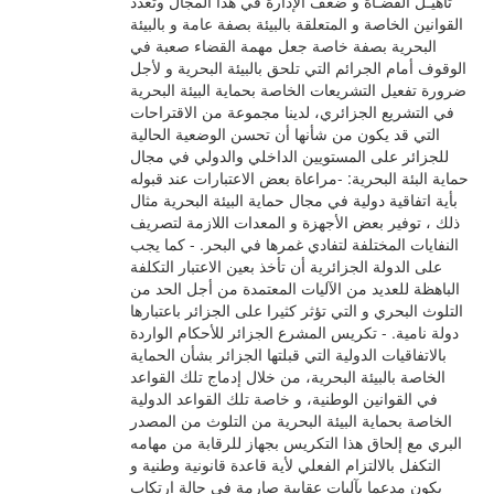
تأهيـل القضـاة و ضعف الإدارة في هذا المجال وتعدد
القوانين الخاصة و المتعلقة بالبيئة بصفة عامة و بالبيئة
البحرية بصفة خاصة جعل مهمة القضاء صعبة في
الوقوف أمام الجرائم التي تلحق بالبيئة البحرية و لأجل
ضرورة تفعيل التشريعات الخاصة بحماية البيئة البحرية
في التشريع الجزائري، لدينا مجموعة من الاقتراحات
التي قد يكون من شأنها أن تحسن الوضعية الحالية
للجزائر على المستويين الداخلي والدولي في مجال
حماية البئة البحرية: -مراعاة بعض الاعتبارات عند قبوله
بأية اتفاقية دولية في مجال حماية البيئة البحرية مثال
ذلك ، توفير بعض الأجهزة و المعدات اللازمة لتصريف
النفايات المختلفة لتفادي غمرها في البحر. - كما يجب
على الدولة الجزائرية أن تأخذ بعين الاعتبار التكلفة
الباهظة للعديد من الآليات المعتمدة من أجل الحد من
التلوث البحري و التي تؤثر كثيرا على الجزائر باعتبارها
دولة نامية. - تكريس المشرع الجزائر للأحكام الواردة
بالاتفاقيات الدولية التي قبلتها الجزائر بشأن الحماية
الخاصة بالبيئة البحرية، من خلال إدماج تلك القواعد
في القوانين الوطنية، و خاصة تلك القواعد الدولية
الخاصة بحماية البيئة البحرية من التلوث من المصدر
البري مع إلحاق هذا التكريس بجهاز للرقابة من مهامه
التكفل بالالتزام الفعلي لأية قاعدة قانونية وطنية و
يكون مدعما بآليات عقابية صارمة في حالة ارتكاب