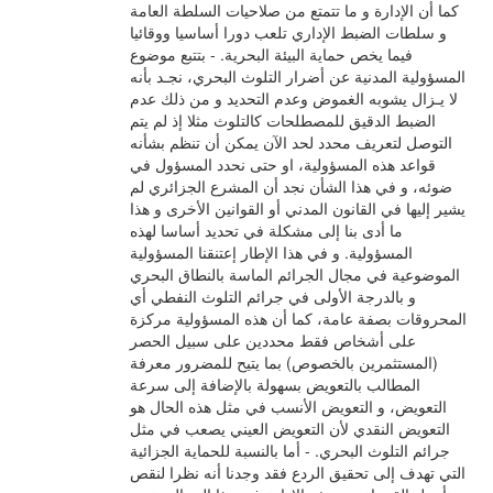
كما أن الإدارة و ما تتمتع من صلاحيات السلطة العامة
و سلطات الضبط الإداري تلعب دورا أساسيا ووقائيا
فيما يخص حماية البيئة البحرية. - بتتبع موضوع
المسؤولية المدنية عن أضرار التلوث البحري، نجـد بأنه
لا يـزال يشوبه الغموض وعدم التحديد و من ذلك عدم
الضبط الدقيق للمصطلحات كالتلوث مثلا إذ لم يتم
التوصل لتعريف محدد لحد الآن يمكن أن تنظم بشأنه
قواعد هذه المسؤولية، او حتى نحدد المسؤول في
ضوئه، و في هذا الشأن نجد أن المشرع الجزائري لم
يشير إليها في القانون المدني أو القوانين الأخرى و هذا
ما أدى بنا إلى مشكلة في تحديد أساسا لهذه
المسؤولية. و في هذا الإطار إعتنقنا المسؤولية
الموضوعية في مجال الجرائم الماسة بالنطاق البحري
و بالدرجة الأولى في جرائم التلوث النفطي أي
المحروقات بصفة عامة، كما أن هذه المسؤولية مركزة
على أشخاص فقط محددين على سبيل الحصر
(المستثمرين بالخصوص) بما يتيح للمضرور معرفة
المطالب بالتعويض بسهولة بالإضافة إلى سرعة
التعويض، و التعويض الأنسب في مثل هذه الحال هو
التعويض النقدي لأن التعويض العيني يصعب في مثل
جرائم التلوث البحري. - أما بالنسبة للحماية الجزائية
التي تهدف إلى تحقيق الردع فقد وجدنا أنه نظرا لنقص