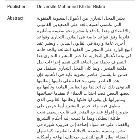
Publisher:
Université Mohamed Khider Biskra.
يعتبر المحل التجاري من الأموال المعنوية المنقولة
Abstract:
التي تكتسي أهمية بالغة على الصعيدين القانوني
والاقتصادي وهذا ما دفع بالمشرع نحو تنظيمه وتأطيره
قانونيا وفق قواعد خاصة في القانون التجاري وقواعد
أخرى عامة واردة في القانون المدني ، ويعتبر عقد
البيع الوارد على المتجر من العقود الشائعة والجد هامة
في بيئة الأعمال التجارية لذا خص المشرع التجاري هذا
التصرف بجملة من القاعد التي تنظم إجراءات نقل
ملكية المتجر ، ولما كان المحل التجاري يشتمل من
ضمن ما يشتمل عناصر معنوية غاية في الأهمية فإن
هذه العناصر تبقى محافظة على ذاتيتها ونظامها
القانوني ذلك أن اتحادها مع العناصر المادية وتآلفها مع
بعضها البعض قصد اجتذاب العملاء لا يفقدها خصائصها
ومميزاتها بل يبقى لها فلكها ونظامها القانوني الذي
تنطوي فيه. وقد حرص المشرع أيما حرص على
ضرورة إفراغ عقد بيع المتجر في قالب رسمي تحت
طائلة البطلان وهذا ما ذهبت إليه أحكام التشريع
والقضاء على حد سواء إضافة إلى ضرورة شهره في
نشرة رسمية مختصة بالإعلانات القانونية كما سهل
القضاء ابطال البيع للتدليس بمختلف أنواعه وأشكاله