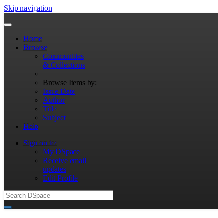
Skip navigation
Home
Browse
Communities
& Collections
Browse Items by:
Issue Date
Author
Title
Subject
Help
Sign on to:
My DSpace
Receive email
updates
Edit Profile