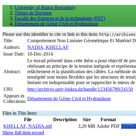
University of Biskra Repository
Thèses de Doctorat
Faculté des Sciences et de la technologie (FST)
Département de Génie Civil et Hydraulique
Please use this identifier to cite or link to this item:
http://archives
Title:
Comportement Non Linéaire Géométrique Et Matériel De
Authors:
NADIA, KHELLAF
Issue Date:
10-Dec-2014
Le travail présenté dans cette thèse a pour objectif de p
obéissant au principe de la tension intégrale et représent
Abstract:
relâchement et la plastification des câbles. La méthode 
tenségrité sont moins flexibles que les structures de tens
linéaire est indispensable pour se rapprocher le mieux de 
URI:
http://archives.univ-biskra.dz/handle/123456789/24150
Appears in
Département de Génie Civil et Hydraulique
Collections:
Files in This Item:
File
Description
Size
Format
KHELLAF, NADIA.pdf
3,29 MB
Adobe PDF
View/O
Show full item record