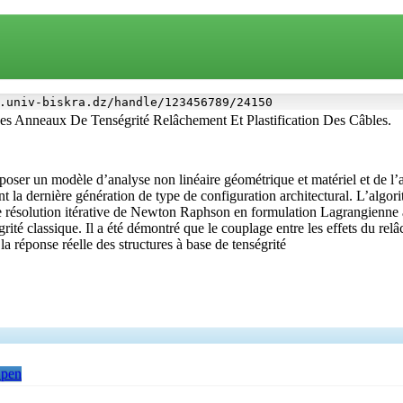
.univ-biskra.dz/handle/123456789/24150
s Anneaux De Tenségrité Relâchement Et Plastification Des Câbles.
roposer un modèle d’analyse non linéaire géométrique et matériel et de l’
ant la dernière génération de type de configuration architectural. L’algo
de résolution itérative de Newton Raphson en formulation Lagrangienne 
égrité classique. Il a été démontré que le couplage entre les effets du re
la réponse réelle des structures à base de tenségrité
pen