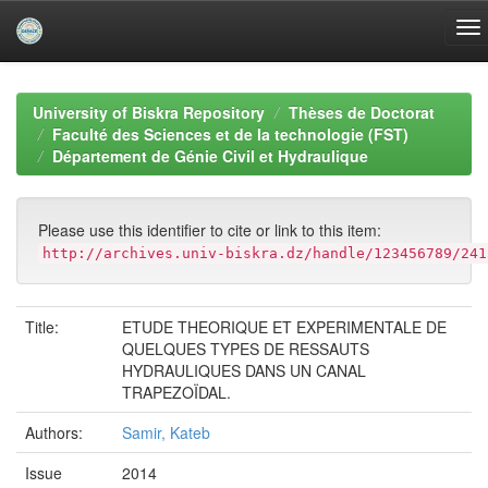
Skip
navigation
University of Biskra Repository
Thèses de Doctorat
Faculté des Sciences et de la technologie (FST)
Département de Génie Civil et Hydraulique
Please use this identifier to cite or link to this item:
http://archives.univ-biskra.dz/handle/123456789/241
Title:
ETUDE THEORIQUE ET EXPERIMENTALE DE
QUELQUES TYPES DE RESSAUTS
HYDRAULIQUES DANS UN CANAL
TRAPEZOÏDAL.
Authors:
Samir, Kateb
Issue
2014