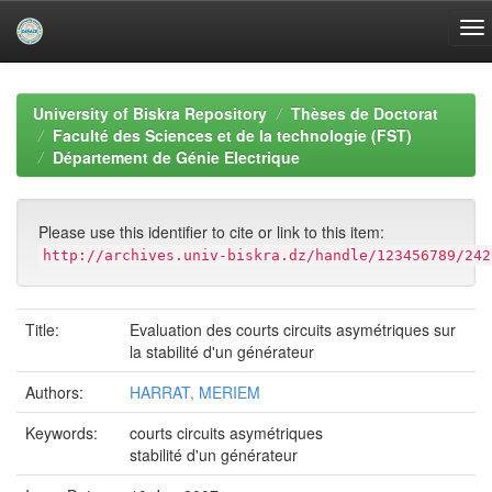
Skip
navigation
University of Biskra Repository
Thèses de Doctorat
Faculté des Sciences et de la technologie (FST)
Département de Génie Electrique
Please use this identifier to cite or link to this item:
http://archives.univ-biskra.dz/handle/123456789/242
Title:
Evaluation des courts circuits asymétriques sur
la stabilité d'un générateur
Authors:
HARRAT, MERIEM
Keywords:
courts circuits asymétriques
stabilité d'un générateur