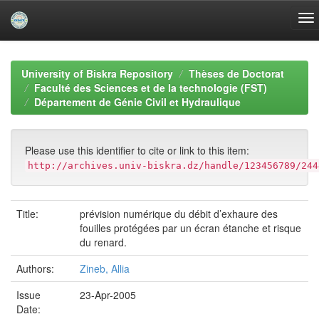
Skip
navigation
University of Biskra Repository
Thèses de Doctorat
Faculté des Sciences et de la technologie (FST)
Département de Génie Civil et Hydraulique
Please use this identifier to cite or link to this item:
http://archives.univ-biskra.dz/handle/123456789/244
Title:
prévision numérique du débit d’exhaure des
fouilles protégées par un écran étanche et risque
du renard.
Authors:
Zineb, Allia
Issue
23-Apr-2005
Date: