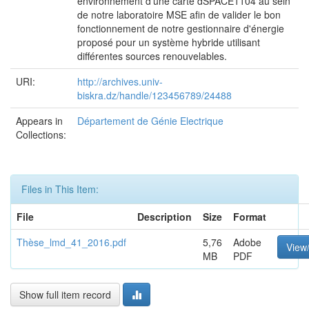
environnement d'une carte dSPACE1104 au sein
de notre laboratoire MSE afin de valider le bon
fonctionnement de notre gestionnaire d'énergie
proposé pour un système hybride utilisant
différentes sources renouvelables.
URI:
http://archives.univ-
biskra.dz/handle/123456789/24488
Appears in
Département de Génie Electrique
Collections:
Files in This Item:
File
Description
Size
Format
Thèse_lmd_41_2016.pdf
5,76
Adobe
View
MB
PDF
Show full item record