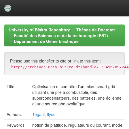
Skip
navigation
University of Biskra Repository
Thèses de Doctorat
Faculté des Sciences et de la technologie (FST)
Département de Génie Electrique
Please use this identifier to cite or link to this item:
http://archives.univ-biskra.dz/handle/123456789/244
Title:
Optimisation et contrôle d'un micro smart grid
utilisant une pile à combustible, des
supercondensateurs, des batteries, une éolienne
et une source photovoltaïque.
Authors:
Tegani, Ilyes
Keywords:
notion de platitude, régulateurs du courant, mode