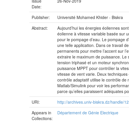
Issue
26-Nov-2019
Date:
Publisher:
Université Mohamed Khider - Biskra
Abstract:
Aujourd’hui les énergies éoliennes sont
éolienne à vitesse variable basée sur
pour le pompage d’eau. Le pompage d’ea
une telle application. Dans ce travail
permanents pour mettre l’accent sur l’ef
extraire le maximum de puissance. Le s
tension triphasé et un moteur synchron
puissance MPPT pour contrôler la vites
vitesse de vent varie. Deux techniques d
contrôle adaptatif utilise le contrôle 
Matlab/Simulink pour voir les performanc
parce qu’elles paraissent adéquates pou
URI:
http://archives.univ-biskra.dz/handle
Appears in
Département de Génie Electrique
Collections: