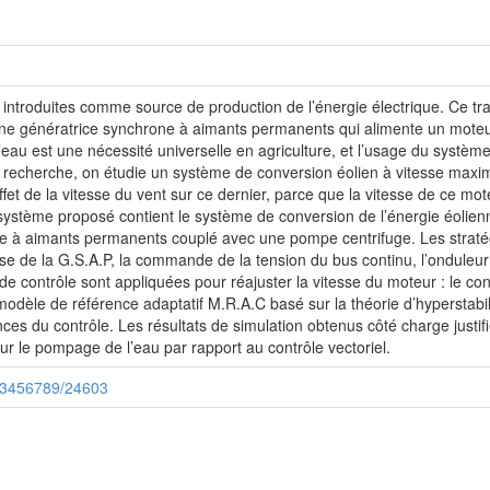
 introduites comme source de production de l’énergie électrique. Ce tr
 une génératrice synchrone à aimants permanents qui alimente un mot
u est une nécessité universelle en agriculture, et l’usage du système
 de recherche, on étudie un système de conversion éolien à vitesse max
fet de la vitesse du vent sur ce dernier, parce que la vitesse de ce mot
ystème proposé contient le système de conversion de l’énergie éolienn
e à aimants permanents couplé avec une pompe centrifuge. Les stratég
se de la G.S.A.P, la commande de la tension du bus continu, l’onduleur
e contrôle sont appliquées pour réajuster la vitesse du moteur : le cont
de modèle de référence adaptatif M.R.A.C basé sur la théorie d’hyperstab
es du contrôle. Les résultats de simulation obtenus côté charge justifie
r le pompage de l’eau par rapport au contrôle vectoriel.
/123456789/24603