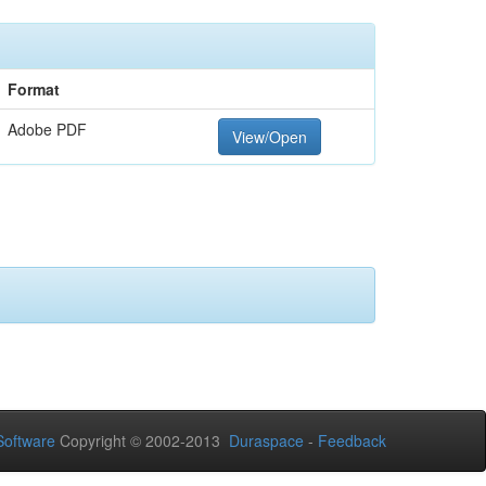
Format
Adobe PDF
View/Open
oftware
Copyright © 2002-2013
Duraspace
-
Feedback