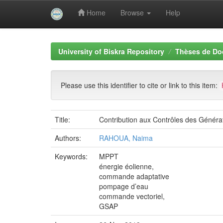
Home
Browse
Help
Skip
navigation
University of Biskra Repository
Thèses de Do
Please use this identifier to cite or link to this item:
Title:
Contribution aux Contrôles des Génér
Authors:
RAHOUA, Naima
Keywords:
MPPT
énergie éolienne,
commande adaptative
pompage d’eau
commande vectoriel,
GSAP