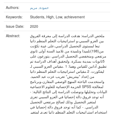
Authors:
حمودة, مريم
Keywords:
Students, High, Low, achievement
Issue Date:
2020
Abstract:
ملخص الدراسة: هدفت الدراسة إلى معرفة الفروق
بين العزو السببي،و استراتيجيات التعلم المنظم ذاتيا
تبعا لمستوى التحصيل الدراسي،على عينة تكوّنت
من(198)تلميذا وتلميذة من تلاميذ السنة أولى ثانوي
مرتفعي ومنخفضي التحصيل الدراسي ،يتوزعون على
5ثانويات بمدينة بسكرة. ولتحقيق أهداف الدراسة تم
تطبيق أداتين للقياس وهما: 1 .مقياس العزو السببي لـ
ليفكورت. 2.مقياس استراتيجيات التعلم المنظم ذاتيا
من إعداد "بينتريش" تعريب عزت عبد الحميد.
واستخدمت الباحثة المنهج الوصفي المقارن،وبرنامج
الحزمة الإحصائية للعلوم الاجتماعية SPSS لمعالجة
البيانات وتحليلها،وتوصلت الدراسة إلى النتائج التالية: -
أنه توجد فروق دالة إحصائيا في العزو السببي تعزى
لمتغير التحصيل وذلك لصالح مرتفعي التحصيل
الدراسي. - كما أنه توجد فروق دالة إحصائيا في
استخدام استراتيجيات التعلم المنظم ذاتيا تعزى لمتغير