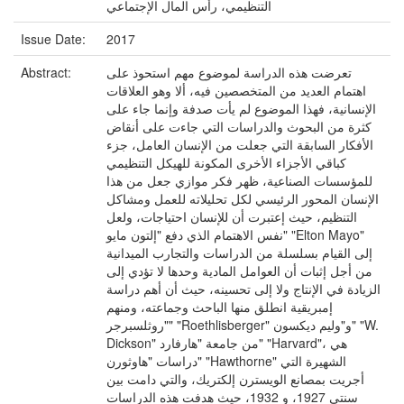
التنظيمي، رأس المال الإجتماعي
Issue Date:
2017
تعرضت هذه الدراسة لموضوع مهم استحوذ على
Abstract:
اهتمام العديد من المتخصصين فيه، ألا وهو العلاقات
الإنسانية، فهذا الموضوع لم يأت صدفة وإنما جاء على
كثرة من البحوث والدراسات التي جاءت على أنقاض
الأفكار السابقة التي جعلت من الإنسان العامل، جزء
كباقي الأجزاء الأخرى المكونة للهيكل التنظيمي
للمؤسسات الصناعية، ظهر فكر موازي جعل من هذا
الإنسان المحور الرئيسي لكل تحليلاته للعمل ومشاكل
التنظيم، حيث إعتبرت أن للإنسان احتياجات، ولعل
نفس الاهتمام الذي دفع "إلتون مايو" "Elton Mayo"
إلى القيام بسلسلة من الدراسات والتجارب الميدانية
من أجل إثبات أن العوامل المادية وحدها لا تؤدي إلى
الزيادة في الإنتاج ولا إلى تحسينه، حيث أن أهم دراسة
إمبريقية انطلق منها الباحث وجماعته، ومنهم
"روثلسبرجر" "Roethlisberger" و"وليم ديكسون" "W.
Dickson" من جامعة "هارفارد" "Harvard"، هي
دراسات "هاوثورن" "Hawthorne" الشهيرة التي
أجريت بمصانع الويسترن إلكتريك، والتي دامت بين
سنتي 1927، و 1932، حيث هدفت هذه الدراسات