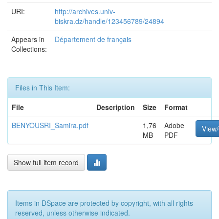
URI:
http://archives.univ-
biskra.dz/handle/123456789/24894
Appears in
Département de français
Collections:
Files in This Item:
File
Description
Size
Format
BENYOUSRI_Samira.pdf
1,76
Adobe
View
MB
PDF
Show full item record
Items in DSpace are protected by copyright, with all rights
reserved, unless otherwise indicated.