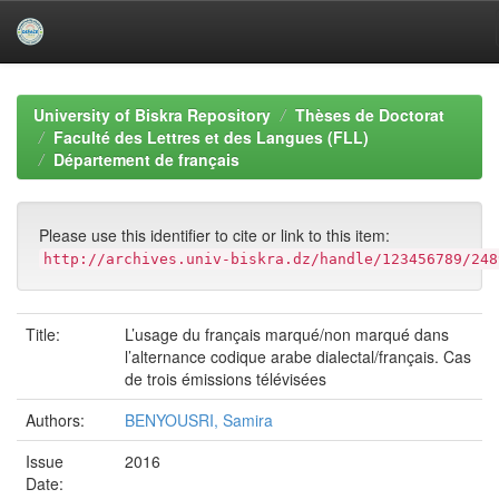
Skip
navigation
University of Biskra Repository
Thèses de Doctorat
Faculté des Lettres et des Langues (FLL)
Département de français
Please use this identifier to cite or link to this item:
http://archives.univ-biskra.dz/handle/123456789/248
Title:
L’usage du français marqué/non marqué dans
l’alternance codique arabe dialectal/français. Cas
de trois émissions télévisées
Authors:
BENYOUSRI, Samira
Issue
2016
Date: