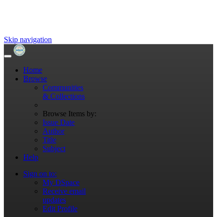
Skip navigation
Home
Browse
Communities
& Collections
Browse Items by:
Issue Date
Author
Title
Subject
Help
Sign on to:
My DSpace
Receive email
updates
Edit Profile