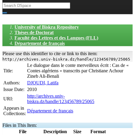
University of Biskra Repository
Thèses de Doctorat
Faculté des Lettres et des Langues (FLL)
Département de français
Please use this identifier to cite or link to this item:
http://archives.univ-biskra.dz/handle/123456789/25065
Le dialogue dans le conte merveilleux écrit : Cas de «
Title:
Contes algériens » transcrits par Christiane Achour
Zineb Ali-Benali
Authors:
DJOUDI, Latifa
Issue Date:
2010
http://archives.univ-
URI:
biskra.dz/handle/123456789/25065
Appears in
Département de français
Collections:
Files in This Item:
File
Description
Size
Format