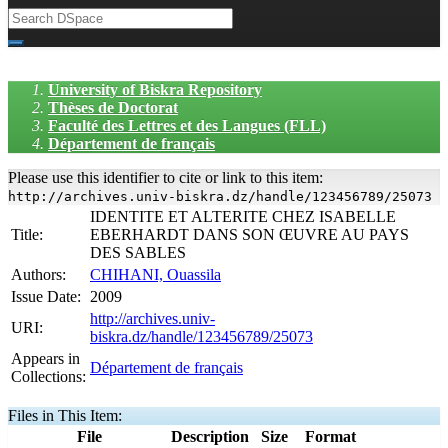
University of Biskra Repository
Thèses de Doctorat
Faculté des Lettres et des Langues (FLL)
Département de français
Please use this identifier to cite or link to this item:
http://archives.univ-biskra.dz/handle/123456789/25073
IDENTITE ET ALTERITE CHEZ ISABELLE
Title:
EBERHARDT DANS SON ŒUVRE AU PAYS
DES SABLES
Authors:
CHIHANI, Ouassila
Issue Date:
2009
http://archives.univ-
URI:
biskra.dz/handle/123456789/25073
Appears in
Département de français
Collections:
Files in This Item:
File
Description
Size
Format