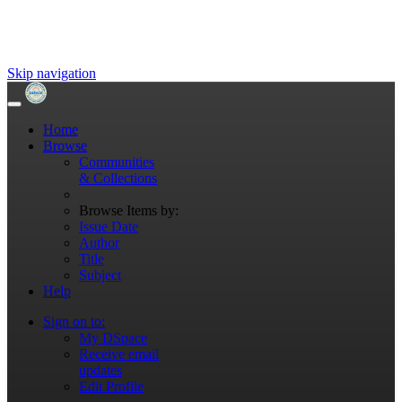
Skip navigation
Home
Browse
Communities
& Collections
Browse Items by:
Issue Date
Author
Title
Subject
Help
Sign on to:
My DSpace
Receive email
updates
Edit Profile