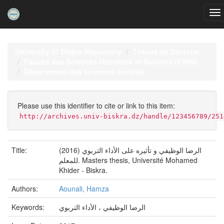
Skip
navigation
University of Biskra Repository
Thèses de Doctorat
Faculté des Sciences Humaines et Sociales (FSHS)
Département des sciences sociales
Please use this identifier to cite or link to this item:
http://archives.univ-biskra.dz/handle/123456789/251
(2016) الرضا الوظيفي و تأثيره على الأداء التربوي
Title:
للمعلم. Masters thesis, Université Mohamed
Khider - Biskra.
Authors:
Aounali, Hamza
الرضا الوظيفي ، الأداء التربوي
Keywords: