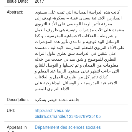
Issue Date:
2017
كانت هذه الدراسة الميدانية التي تمت على مستوى
Abstract:
المدارس الابتدائية بسيدي عقبة – بسكرة- تهدف إلى
معرفة تأثير الرضا الوظيفي على الأداء التربوي
معتمدة على ثلاث مؤشرات رئيسية هي ظروف العمل
و شروطه ، العلاقات الاجتماعية المدرسية ، و كذا
الوسائل البيداغوجية و ما مدى تأثير هذه المؤشرات
على الأداء التربوي للمعلم المدرسة الابتدائية ، معتمدة
على شقين في الدراسة شق نظري تناول التراث
النظري للموضوع و شق ميداني جمعت من خلاله
معلومات من الميدان و تم تحليلها و التوصل للنتائج
التي جاءت لتظهر تدني مستوى الرضا عند المعلم و
كذلك تأثير كل من ظروف العمل و العلاقات
الاجتماعية المدرسية ، و الوسائل البيداغوجية على
الأداء التربوي للمعلم
جامعة محمد خيضر بسكرة
Description:
URI:
http://archives.univ-
biskra.dz/handle/123456789/25105
Appears in
Département des sciences sociales