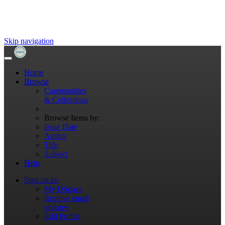
Skip navigation
Home
Browse
Communities
& Collections
Browse Items by:
Issue Date
Author
Title
Subject
Help
Sign on to:
My DSpace
Receive email
updates
Edit Profile