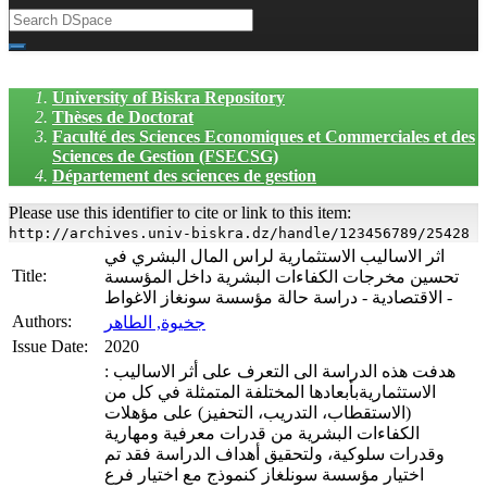
University of Biskra Repository
Thèses de Doctorat
Faculté des Sciences Economiques et Commerciales et des
Sciences de Gestion (FSECSG)
Département des sciences de gestion
Please use this identifier to cite or link to this item:
http://archives.univ-biskra.dz/handle/123456789/25428
اثر الاساليب الاستثمارية لراس المال البشري في
Title:
تحسين مخرجات الكفاءات البشرية داخل المؤسسة
الاقتصادية - دراسة حالة مؤسسة سونغاز الاغواط -
Authors:
جخيوة, الطاهر
Issue Date:
2020
: هدفت هذه الدراسة الى التعرف على أثر الاساليب
الاستثماريةبأبعادها المختلفة المتمثلة في كل من
(الاستقطاب، التدريب، التحفيز) على مؤهلات
الكفاءات البشرية من قدرات معرفية ومهارية
وقدرات سلوكية، ولتحقيق أهداف الدراسة فقد تم
اختيار مؤسسة سونلغاز كنموذج مع اختيار فرع