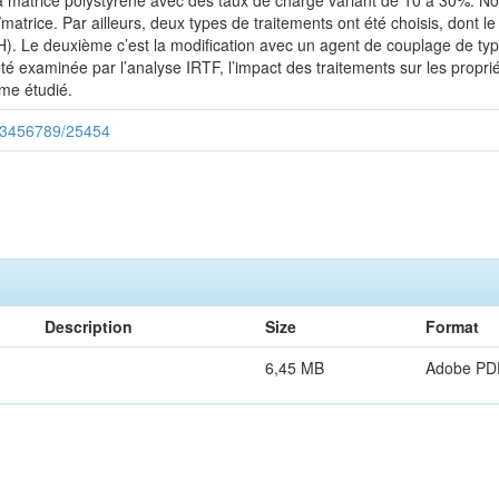
 à matrice polystyrène avec des taux de charge variant de 10 à 30%. 
/matrice. Par ailleurs, deux types de traitements ont été choisis, dont le
). Le deuxième c’est la modification avec un agent de couplage de type 
été examinée par l’analyse IRTF, l’impact des traitements sur les prop
me étudié.
/123456789/25454
Description
Size
Format
6,45 MB
Adobe PD