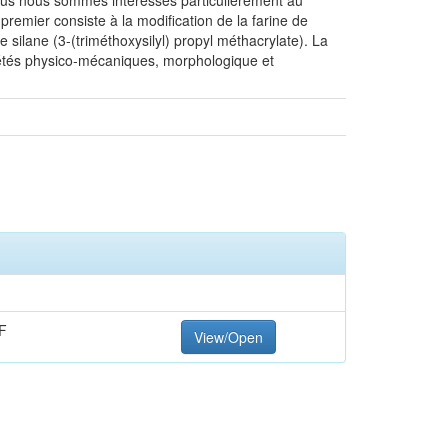
Nous nous sommes intéressés particulièrement au
 premier consiste à la modification de la farine de
silane (3-(triméthoxysilyl) propyl méthacrylate). La
riétés physico-mécaniques, morphologique et
F
View/Open