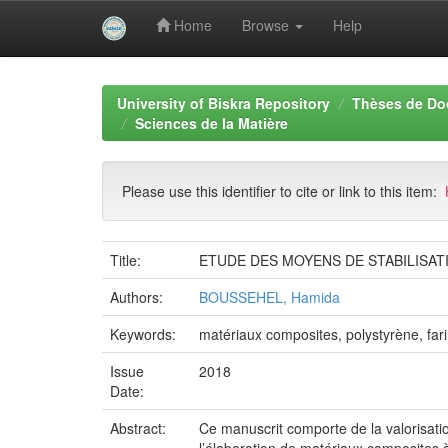
Home
Browse
Help
Skip
navigation
University of Biskra Repository
Thèses de Do
Sciences de la Matière
Please use this identifier to cite or link to this item:
Title:
ETUDE DES MOYENS DE STABILISAT
Authors:
BOUSSEHEL, Hamida
Keywords:
matériaux composites, polystyrène, fari
Issue
2018
Date:
Abstract:
Ce manuscrit comporte de la valorisatio