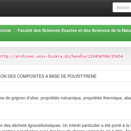
ctorat
Faculté des Sciences Exactes et des Sciences de la Natu
http://archives.univ-biskra.dz/handle/123456789/25454
ION DES COMPOSITES A BASE DE POLYSTYRENE
ne de grignon d’olive, propriétés mécanique, propriétés thermique, abs
n des déchets lignocellulosiques. Un intérêt particulier a été porté à 