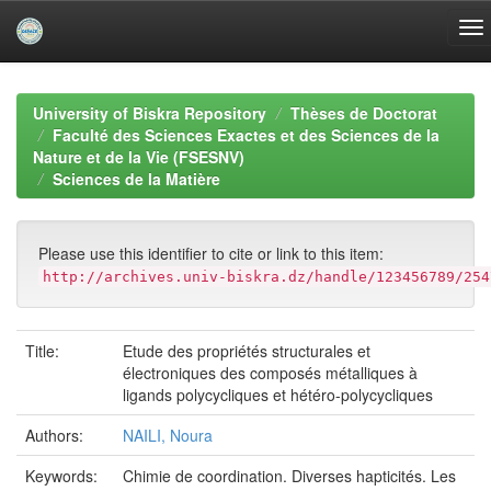
Skip
navigation
University of Biskra Repository
Thèses de Doctorat
Faculté des Sciences Exactes et des Sciences de la
Nature et de la Vie (FSESNV)
Sciences de la Matière
Please use this identifier to cite or link to this item:
http://archives.univ-biskra.dz/handle/123456789/254
Title:
Etude des propriétés structurales et
électroniques des composés métalliques à
ligands polycycliques et hétéro-polycycliques
Authors:
NAILI, Noura
Keywords:
Chimie de coordination. Diverses hapticités. Les