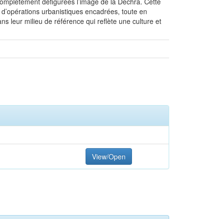
complètement défigurées l’image de la Dechra. Cette
e d’opérations urbanistiques encadrées, toute en
ans leur milieu de référence qui reflète une culture et
View/Open