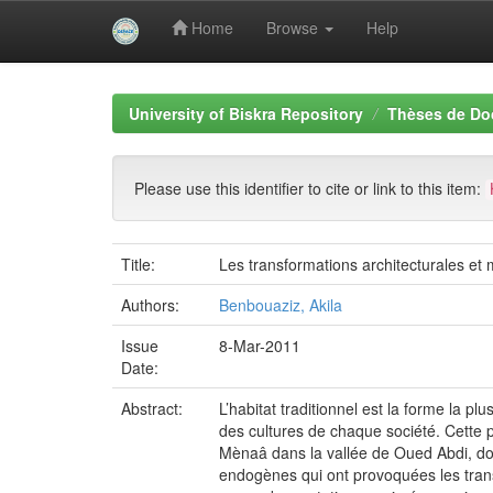
Home
Browse
Help
Skip
navigation
University of Biskra Repository
Thèses de Do
Please use this identifier to cite or link to this item:
Title:
Les transformations architecturales et 
Authors:
Benbouaziz, Akila
Issue
8-Mar-2011
Date:
Abstract:
L’habitat traditionnel est la forme la p
des cultures de chaque société. Cette p
Mènaâ dans la vallée de Oued Abdi, dont
endogènes qui ont provoquées les trans