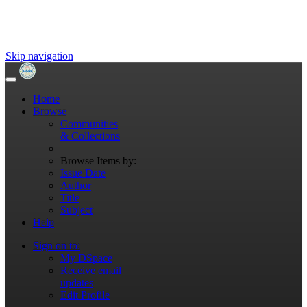
Skip navigation
Home
Browse
Communities
& Collections
Browse Items by:
Issue Date
Author
Title
Subject
Help
Sign on to:
My DSpace
Receive email
updates
Edit Profile