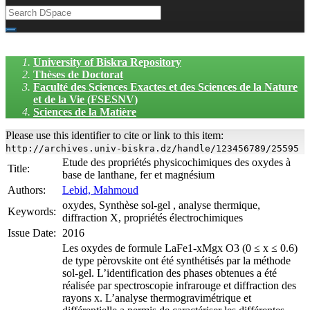
University of Biskra Repository
Thèses de Doctorat
Faculté des Sciences Exactes et des Sciences de la Nature
et de la Vie (FSESNV)
Sciences de la Matière
Please use this identifier to cite or link to this item:
http://archives.univ-biskra.dz/handle/123456789/25595
Etude des propriétés physicochimiques des oxydes à
Title:
base de lanthane, fer et magnésium
Authors:
Lebid, Mahmoud
oxydes, Synthèse sol-gel , analyse thermique,
Keywords:
diffraction X, propriétés électrochimiques
Issue Date:
2016
Les oxydes de formule LaFe1-xMgx O3 (0 ≤ x ≤ 0.6)
de type pèrovskite ont été synthétisés par la méthode
sol-gel. L’identification des phases obtenues a été
réalisée par spectroscopie infrarouge et diffraction des
rayons x. L’analyse thermogravimétrique et