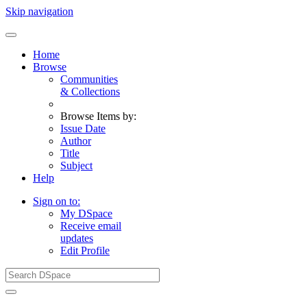
Skip navigation
Home
Browse
Communities
& Collections
Browse Items by:
Issue Date
Author
Title
Subject
Help
Sign on to:
My DSpace
Receive email
updates
Edit Profile