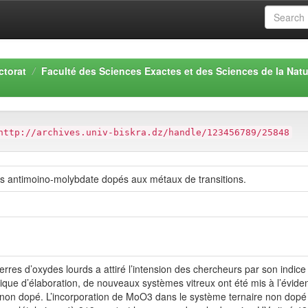
ctorat
Faculté des Sciences Exactes et des Sciences de la Natu
http://archives.univ-biskra.dz/handle/123456789/25848
res antimoino-molybdate dopés aux métaux de transitions.
verres d’oxydes lourds a attiré l’intension des chercheurs par son indice
sique d’élaboration, de nouveaux systèmes vitreux ont été mis à l’éviden
 dopé. L’incorporation de MoO3 dans le système ternaire non dopé pr