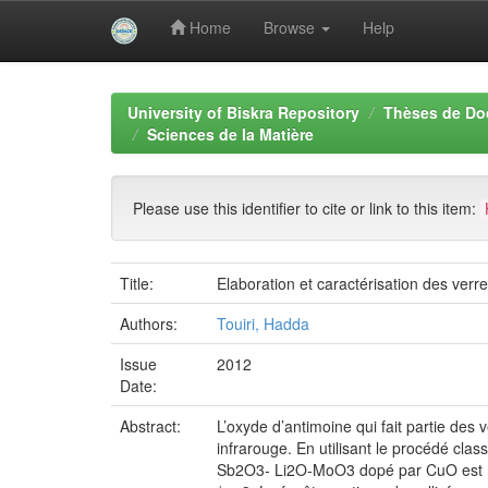
Home
Browse
Help
Skip
navigation
University of Biskra Repository
Thèses de Do
Sciences de la Matière
Please use this identifier to cite or link to this item:
Title:
Elaboration et caractérisation des ver
Authors:
Touiri, Hadda
Issue
2012
Date:
Abstract:
L’oxyde d’antimoine qui fait partie des 
infrarouge. En utilisant le procédé clas
Sb2O3- Li2O-MoO3 dopé par CuO est non