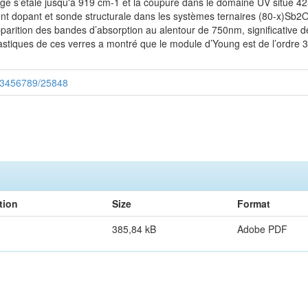
uge s’étale jusqu'à 919 cm-1 et la coupure dans le domaine UV situé 425
ément dopant et sonde structurale dans les systèmes ternaires (80-x)S
arition des bandes d’absorption au alentour de 750nm, significative de
lastiques de ces verres a montré que le module d’Young est de l’ordre 
/123456789/25848
tion
Size
Format
385,84 kB
Adobe PDF