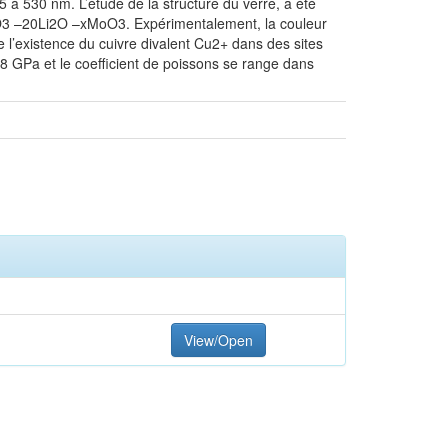
 à 530 nm. L’étude de la structure du verre, a été
b2O3 –20Li2O –xMoO3. Expérimentalement, la couleur
 l’existence du cuivre divalent Cu2+ dans des sites
38 GPa et le coefficient de poissons se range dans
View/Open