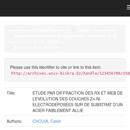
Skip
navigation
University of Biskra Repository
Thèses de Doctorat
Faculté des Sciences Exactes et des Sciences de la
Nature et de la Vie (FSESNV)
Sciences de la Matière
Please use this identifier to cite or link to this item:
http://archives.univ-biskra.dz/handle/123456789/258
Title:
ETUDE PAR DIFFRACTION DES RX ET MEB DE
L’EVOLUTION DES COUCHES Zn-Ni
ELECTRODEPOSEES SUR DE SUBSTRAT D’UN
ACIER FAIBLEMENT ALLIE
Authors:
CHOUIA, Fateh