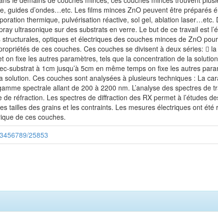
é dans le demains de couches minces, ces couches minces trouvent plusieu
e, guides d’ondes…etc. Les films minces ZnO peuvent être préparés élabo
poration thermique, pulvérisation réactive, sol gel, ablation laser…etc
ay ultrasonique sur des substrats en verre. Le but de ce travail est l’ét
s structurales, optiques et électriques des couches minces de ZnO pour
ropriétés de ces couches. Ces couches se divisent à deux séries:  l
 on fixe les autres paramètres, tels que la concentration de la solution
bec-substrat à 1cm jusqu’à 5cm en même temps on fixe les autres para
a solution. Ces couches sont analysées à plusieurs techniques : La carac
 gamme spectrale allant de 200 à 2200 nm. L’analyse des spectres de t
ce de réfraction. Les spectres de diffraction des RX permet à l’études de
s tailles des grains et les contraints. Les mesures électriques ont été 
trique de ces couches.
/123456789/25853