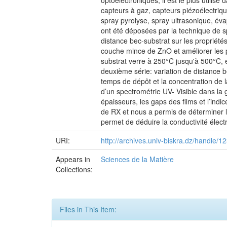
optoélectroniques, il est le plus utilis
capteurs à gaz, capteurs piézoélectriqu
spray pyrolyse, spray ultrasonique, éva
ont été déposées par la technique de spr
distance bec-substrat sur les propriété
couche mince de ZnO et améliorer les p
substrat verre à 250°C jusqu'à 500°C, et
deuxième série: variation de distance 
temps de dépôt et la concentration de l
d’un spectrométrie UV- Visible dans la
épaisseurs, les gaps des films et l’indi
de RX et nous a permis de déterminer le
permet de déduire la conductivité élec
URI:
http://archives.univ-biskra.dz/handle
Appears in
Sciences de la Matière
Collections:
Files in This Item: