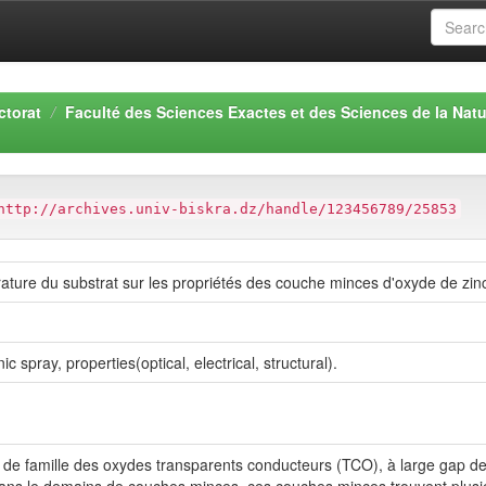
ctorat
Faculté des Sciences Exactes et des Sciences de la Natu
http://archives.univ-biskra.dz/handle/123456789/25853
érature du substrat sur les propriétés des couche minces d'oxyde de zi
ic spray, properties(optical, electrical, structural).
r de famille des oxydes transparents conducteurs (TCO), à large gap de