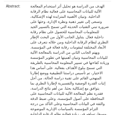
الهدف من الدراسة هو تحليل أثر استخدام المعالجة
Abstract:
الآلية للبيانات المحاسبية على فعالية نظام الرقابة
الداخلية. وتبيان الأهمية المتزايدة لهذه الإشكالية،
وتسعى إلى تغيير ذهنية ونظرة الإدارة، وحثها على
ضرورة تبني التقنيات الحديثة التي تسمح بالتسيير الجيد
للمعلومات المحاسبية للحصول على نظام رقابة
داخلية فعال. يتناول الجانب الأول من البحث الإطار
النظري لنظام الرقابة الداخلية ومن خلاله نتعرف على
الأبعاد المختلفة لمقومات رقابة فعالة في المؤسسة.
ويهتم الجانب الثاني من الدراسة بالمعالجة الآلية
للبيانات المحاسبية وتبيان أهميتها في تطوير المؤسسة
وزيادة كفاءتها في تسيير المعلومة المحاسبية بالطريقة
التي تسمح ببلوغ الأهداف بفعالية. على أساس هذا
الاختيار، تم تأسيس دراستنا التطبيقية ووضع إطارنا
المنهجي القائم على تقنية دراسة الحالة، من أجل
إثبات القدرة الوصفية والتفسيرية لإطارنا النظري بما
يتوافق مع إشكالية بحثنا. من أهم نتائج الدراسة،
فقدرة نظم المعالجة الآلية للبيانات المحاسبية على
المحافظة على أصول المؤسسة، وعلى ضبط الدقة
والثقة في البيانات المحاسبية وعلى التأكد من درجة
التزام المؤسسة بالسياسات الإدارية الموضوعة
مسبقا، تساهم في زيادة فعالية نظام الرقابة الداخلية.