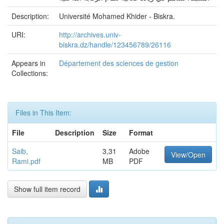
Description:
Université Mohamed Khider - Biskra.
URI:
http://archives.univ-
biskra.dz/handle/123456789/26116
Appears in
Département des sciences de gestion
Collections:
Files in This Item:
File
Description
Size
Format
Saib,
3,31
Adobe
View/Open
Rami.pdf
MB
PDF
Show full item record