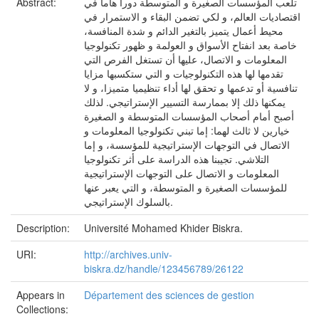
تلعب المؤسسات الصغيرة و المتوسطة دورا هاما في
Abstract:
اقتصاديات العالم، و لكي تضمن البقاء و الاستمرار في
محيط أعمال يتميز بالتغير الدائم و شدة المنافسة،
خاصة بعد انفتاح الأسواق و العولمة و ظهور تكنولوجيا
المعلومات و الاتصال، عليها أن تستغل الفرص التي
تقدمها لها هذه التكنولوجيات و التي ستكسبها مزايا
تنافسية أو تدعمها و تحقق لها أداء تنظيميا متميزا، و لا
يمكنها ذلك إلا بممارسة التسيير الإستراتيجي. لذلك
أصبح أمام أصحاب المؤسسات المتوسطة و الصغيرة
خيارين لا ثالث لهما: إما تبني تكنولوجيا المعلومات و
الاتصال في التوجهات الإستراتيجية للمؤسسة، و إما
التلاشي. تجيبنا هذه الدراسة على أثر تكنولوجيا
المعلومات و الاتصال على التوجهات الإستراتيجية
للمؤسسات الصغيرة و المتوسطة، و التي يعبر عنها
بالسلوك الإستراتيجي.
Description:
Université Mohamed Khider Biskra.
URI:
http://archives.univ-
biskra.dz/handle/123456789/26122
Appears in
Département des sciences de gestion
Collections: