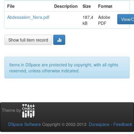
File
Description
Size
Format
Abdessalem_Nora.pdf
187,4
Adobe
View/
kB
PDF
Show full item record
Items in DSpace are protected by copyright, with all rights
reserved, unless otherwise indicated.
Theme by
DSpace Software
Copyright © 2002-2013
Duraspace
-
Feedback