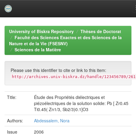
Skip
navigation
University of Biskra Repository
Thèses de Doctorat
Faculté des Sciences Exactes et des Sciences de la
Nature et de la Vie (FSESNV)
Sciences de la Matière
Please use this identifier to cite or link to this item:
http://archives.univ-biskra.dz/handle/123456789/261
Title:
Étude des Propriétés diélectriques et
piézoélectriques de la solution solide: Pb [ Zr0.45
Ti0.45( Zn1/3, Sb2/3)0.1]O3
Authors:
Abdessalem, Nora
Issue
2006