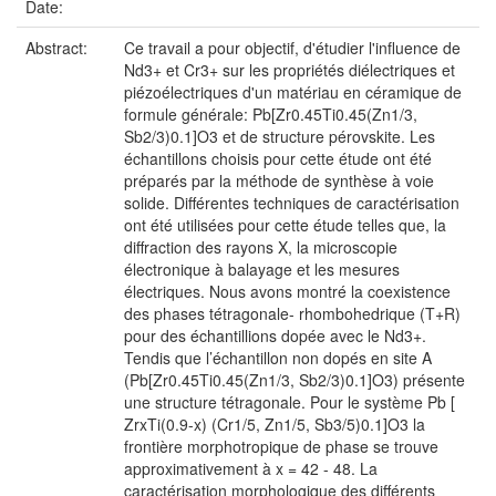
Date:
Abstract:
Ce travail a pour objectif, d'étudier l'influence de
Nd3+ et Cr3+ sur les propriétés diélectriques et
piézoélectriques d'un matériau en céramique de
formule générale: Pb[Zr0.45Ti0.45(Zn1/3,
Sb2/3)0.1]O3 et de structure pérovskite. Les
échantillons choisis pour cette étude ont été
préparés par la méthode de synthèse à voie
solide. Différentes techniques de caractérisation
ont été utilisées pour cette étude telles que, la
diffraction des rayons X, la microscopie
électronique à balayage et les mesures
électriques. Nous avons montré la coexistence
des phases tétragonale- rhombohedrique (T+R)
pour des échantillions dopée avec le Nd3+.
Tendis que l’échantillon non dopés en site A
(Pb[Zr0.45Ti0.45(Zn1/3, Sb2/3)0.1]O3) présente
une structure tétragonale. Pour le système Pb [
ZrxTi(0.9-x) (Cr1/5, Zn1/5, Sb3/5)0.1]O3 la
frontière morphotropique de phase se trouve
approximativement à x = 42 - 48. La
caractérisation morphologique des différents