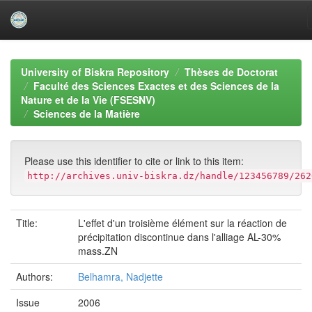
Skip
navigation
University of Biskra Repository
Thèses de Doctorat
Faculté des Sciences Exactes et des Sciences de la
Nature et de la Vie (FSESNV)
Sciences de la Matière
Please use this identifier to cite or link to this item:
http://archives.univ-biskra.dz/handle/123456789/262
Title:
L'effet d'un troisième élément sur la réaction de
précipitation discontinue dans l'alliage AL-30%
mass.ZN
Authors:
Belhamra, Nadjette
Issue
2006