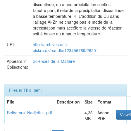
discontinue, on a une précipitation contins
D'autre part, il retarde la précipitation discontinue
à basse température. 4- L'addition du Cu dans
l'alliage Al-Zn ne change pas le mode de la
précipitation mais accélère la vitesse de réaction
soit à basse ou à haute température.
URI:
http://archives.univ-
biskra.dz/handle/123456789/26201
Appears in
Sciences de la Matière
Collections:
Files in This Item:
File
Description
Size
Format
Belhamra_Nadjette1.pdf
4,36
Adobe
View
MB
PDF