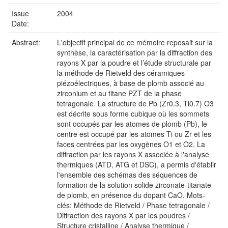
Issue
2004
Date:
Abstract:
L'objectif principal de ce mémoire reposait sur la
synthèse, la caractérisation par la diffraction des
rayons X par la poudre et l’étude structurale par
la méthode de Rietveld des céramiques
piézoélectriques, à base de plomb associé au
zirconium et au titane PZT de la phase
tetragonale. La structure de Pb (Zr0.3, Ti0.7) O3
est décrite sous forme cubique où les sommets
sont occupés par les atomes de plomb (Pb), le
centre est occupé par les atomes Ti ou Zr et les
faces centrées par les oxygènes O1 et O2. La
diffraction par les rayons X associée à l'analyse
thermiques (ATD, ATG et DSC), a permis d'établir
l'ensemble des schémas des séquences de
formation de la solution solide zirconate-titanate
de plomb, en présence du dopant CaO. Mots-
clés: Méthode de Rietveld / Phase tetragonale /
Diffraction des rayons X par les poudres /
Structure cristalline / Analyse thermique /