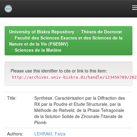
Skip
navigation
University of Biskra Repository
Thèses de Doctorat
Faculté des Sciences Exactes et des Sciences de la
Nature et de la Vie (FSESNV)
Sciences de la Matière
Please use this identifier to cite or link to this item:
http://archives.univ-biskra.dz/handle/123456789/262
Title:
Synthèse, Caractérisation par la Diffraction des
RX par la Poudre et Etude Structurale, par la
Méthode de Rietveld, de la Phase Tetragonale
de la Solution Solide de Zirconate-Titanate de
Plomb
Authors:
LEHRAKI, Faiza