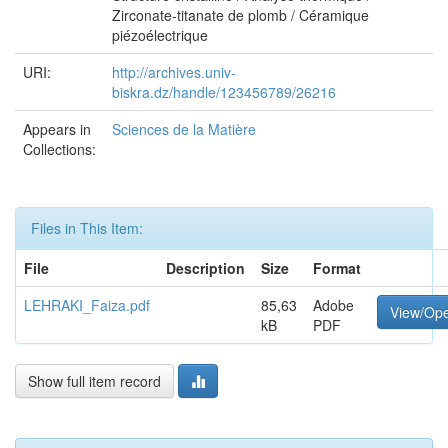
Zirconate-titanate de plomb / Céramique
piézoélectrique
URI:
http://archives.univ-
biskra.dz/handle/123456789/26216
Appears in
Sciences de la Matière
Collections:
Files in This Item:
File
Description
Size
Format
LEHRAKI_Faiza.pdf
85,63
Adobe
View/Op
kB
PDF
Show full item record