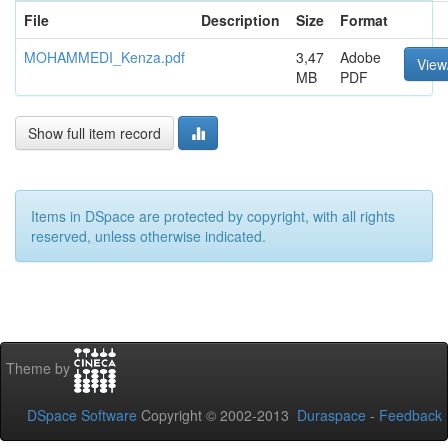
File
Description
Size
Format
MOHAMMEDI_Kenza.pdf
3,47
Adobe
View
MB
PDF
Show full item record
Items in DSpace are protected by copyright, with all rights
reserved, unless otherwise indicated.
Theme by
DSpace Software
Copyright © 2002-2013
Duraspace
-
Feedback