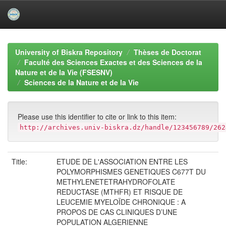
Skip
navigation
University of Biskra Repository
Thèses de Doctorat
Faculté des Sciences Exactes et des Sciences de la
Nature et de la Vie (FSESNV)
Sciences de la Nature et de la Vie
Please use this identifier to cite or link to this item:
http://archives.univ-biskra.dz/handle/123456789/262
Title:
ETUDE DE L'ASSOCIATION ENTRE LES
POLYMORPHISMES GENETIQUES C677T DU
METHYLENETETRAHYDROFOLATE
REDUCTASE (MTHFR) ET RISQUE DE
LEUCEMIE MYELOÏDE CHRONIQUE : A
PROPOS DE CAS CLINIQUES D’UNE
POPULATION ALGERIENNE