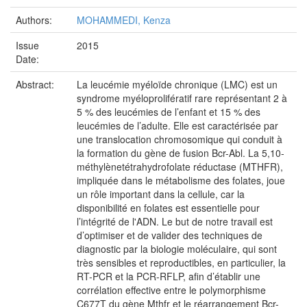
Authors:
MOHAMMEDI, Kenza
Issue
2015
Date:
Abstract:
La leucémie myéloïde chronique (LMC) est un
syndrome myéloprolifératif rare représentant 2 à
5 % des leucémies de l’enfant et 15 % des
leucémies de l’adulte. Elle est caractérisée par
une translocation chromosomique qui conduit à
la formation du gène de fusion Bcr-Abl. La 5,10-
méthylènetétrahydrofolate réductase (MTHFR),
impliquée dans le métabolisme des folates, joue
un rôle important dans la cellule, car la
disponibilité en folates est essentielle pour
l’intégrité de l'ADN. Le but de notre travail est
d’optimiser et de valider des techniques de
diagnostic par la biologie moléculaire, qui sont
très sensibles et reproductibles, en particulier, la
RT-PCR et la PCR-RFLP, afin d’établir une
corrélation effective entre le polymorphisme
C677T du gène Mthfr et le réarrangement Bcr-