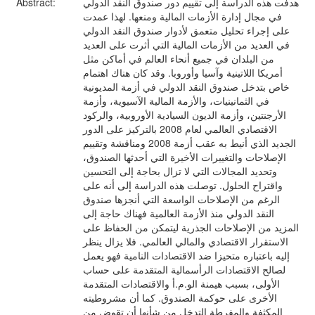
هدفت هذه الدراسة إلى تقييم دور صندوق النقد الدولي
Abstract:
في مجال إدارة الأزمات المالية ومنعها. لهذا عمدت
على إجراء تحليل متعمق لأدوار صندوق النقد الدولي
في العديد من الأزمات المالية التي أثرت على العديد
من البلدان في جميع أنحاء العالم في أماكن مثل
أمريكا اللاتينية وآسيا وأوروبا. وقد كان هناك اهتمام
خاص بتدخل صندوق النقد الدولي في أزمة المديونية
في الثمانينيات، والأزمة المالية الآسيوية، وأزمة
الأرجنتين، وأزمة الديون السيادية الأوروبية، والركود
الاقتصادي العالمي لعام 2008 بالتركيز على الدور
الجديد الذي أنيط به عقب أزمة 2008 ومناقشة وتقييم
الإصلاحات والتغييرات الأخيرة التي أحدثها الصندوق،
وتحديد المجالات التي لا تزال بحاجة إلى التحسين
واقتراح الحلول. توصلت هذه الدراسة إلى أنه على
الرغم من الإصلاحات الواسعة التي أنجزها صندوق
النقد الدولي منذ الأزمة العالمية فهناك حاجة إلى
المزيد من الإصلاحات الجذرية ليتمكن من الحفاظ على
الاستقرار الاقتصادي والمالي العالمي. فلا يزال ينظر
إليه باعتباره متحيزا ضد الاقتصادات النامية فهو يعمل
لصالح الاقتصادات الرأسمالية المتقدمة على حساب
الأولى، بسبب هيمنة الو.م.أ والاقتصادات المتقدمة
الأخرى على حوكمة الصندوق. كما أن مشروطيته
المكثفة والمفرطة التدخل من شأنها أن تقوض من