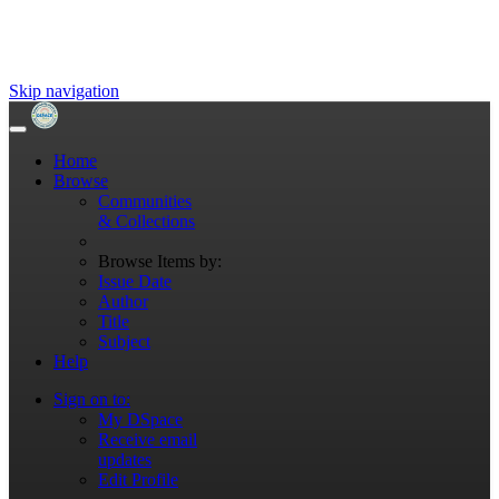
Skip navigation
Home
Browse
Communities
& Collections
Browse Items by:
Issue Date
Author
Title
Subject
Help
Sign on to:
My DSpace
Receive email
updates
Edit Profile