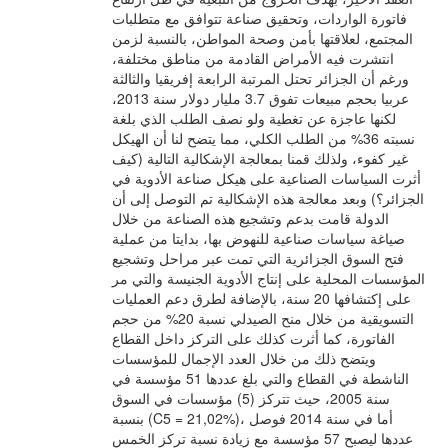
فاتورة الواردات، وتحقيق صناعة تتوافق مع متطلبات
المجتمع، لعلاقتها بأمن وصحة المواطن، بالنسبة لزمن
انتشرت فيه الأمراض القادمة من مناطق مختلفة،
ورغم أن الجزائر تحتل المرتبة الرابعة إفريقيا والثالثة
عربيا بحجم مبيعات تفوق 3.7 مليار دولار سنة 2013،
لكنها عاجزة عن تغطية ولو نصف الطلب الذي بلغة
نسبته 36% من الطلب الكلي، مما يتضح لنا أن الهيكل
غير كفوء، ولذلك قمنا بمعالجة الإشكالية التالية (كيف
أثرت السياسات الصناعية على هيكل صناعة الأدوية في
الجزائر؟) وبعد معالجة هذه الإشكالية تم التوصل إلى أن
الدولة قامت بدعم وتشجيع هذه الصناعة من خلال
صياغة سياسات صناعية للنهوض بها، بدايتا من عملية
فتح السوق الجزائرية التي تمت عبر مراحل وتشجيع
المؤسسات المحلية على إنتاج الأدوية الجنيسة والتي مر
على إكتشافها 20 سنة، بالإضافة لطرق دعم العمليات
التسويقية من خلال منح الصيدلي نسبة 20% من حجم
الفاتورة، كما أثرت كذلك على التركز داخل القطاع
ويتضح ذلك من خلال العدد الإجمال للمؤسسات
الناشطة في القطاع والتي بلغ عددها 51 مؤسسة في
سنة 2005، حيث تتركز (5) مؤسسات في السوق
بنسبة (C5 = 21,02%)، أما في سنة 2014 فوصل
عددها ليصبح 57 مؤسسة مع زيادة نسبة تركز الخمس