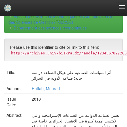
Skip
navigation
University of Biskra Repository
Thèses de Doctorat
Faculté des Sciences Economiques et Commerciales et
des Sciences de Gestion (FSECSG)
Département des sciences économiques
Please use this identifier to cite or link to this item:
http://archives.univ-biskra.dz/handle/123456789/265
أثر السياسات الصناعية على هيكل الصناعة دراسة
Title:
حالة: صناعة الأدوية في الجزائر
Authors:
Hattab, Mourad
Issue
2016
Date:
تعتبر الصناعة الدوائية من الصناعات الإستراتيجية والتي
Abstract:
تكتسي أهمية كبيرة في الاقتصاد الجزائري خاصة في
العقد الأخير، بهدف الخروج من التبعية في ظل ارتفاع